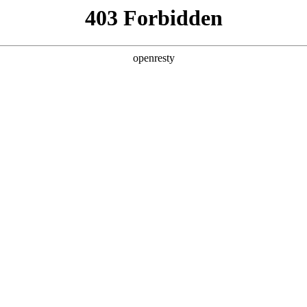
，助力企业
预期
用弱，决策效率被拖垮
顿